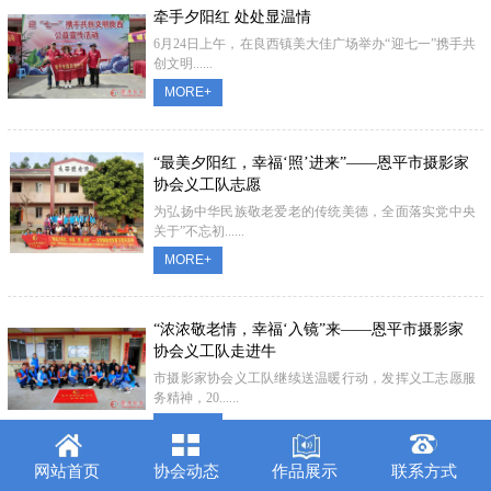
牵手夕阳红 处处显温情
6月24日上午，在良西镇美大佳广场举办“迎七一”携手共
创文明......
MORE+
“最美夕阳红，幸福‘照’进来”——恩平市摄影家
协会义工队志愿
为弘扬中华民族敬老爱老的传统美德，全面落实党中央
关于”不忘初......
MORE+
“浓浓敬老情，幸福‘入镜”来——恩平市摄影家
协会义工队走进牛
市摄影家协会义工队继续送温暖行动，发挥义工志愿服
务精神，20......
MORE+
网站首页
协会动态
作品展示
联系方式